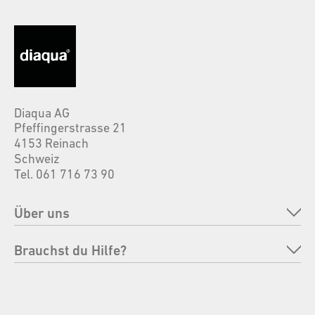
Diaqua AG
Pfeffingerstrasse 21
4153 Reinach
Schweiz
Tel. 061 716 73 90
Über uns
Unternehmen
Brauchst du Hilfe?
Marken
FAQ
Verantwortung
Bestellung retournieren