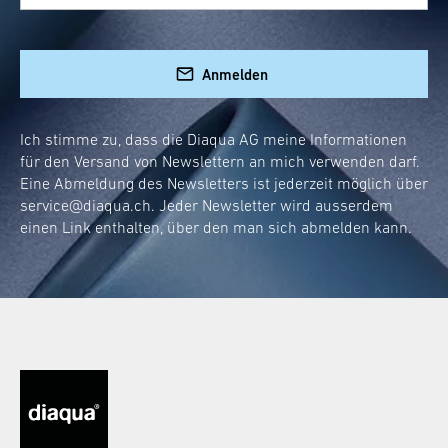
Ein guter Schminkspiegel bietet eine
Vergrösserung, die kleine Details gross
herausbringt, ohne zu verzerren. Wir
Anmelden
zwischen 3x
empfehlen eine Vergrösserung
und 5x
, um den idealen Kompromiss zwischen
Ich stimme zu, dass die Diaqua AG meine Informationen
Übersicht und Detailgenauigkeit zu erreichen.
für den Versand von Newslettern an mich verwenden darf.
Eine Abmeldung des Newsletters ist jederzeit möglich über
Wie gross sollte dein Schminkspiegel sein?
service@diaqua.ch
. Jeder Newsletter wird ausserdem
einen Link enthalten, über den man sich abmelden kann.
Die Grösse deines Schminkspiegels hängt von
persönlichen Bedarf
deinem
ab. Für den
vollständigen Überblick solltest du einen
Spiegel wählen, der mindestens so breit wie
dein Gesicht ist. Unsere Modelle bieten
verschiedene Grössenoptionen an, damit du
den perfekten Partner für deine Beauty-
Sessions findest.