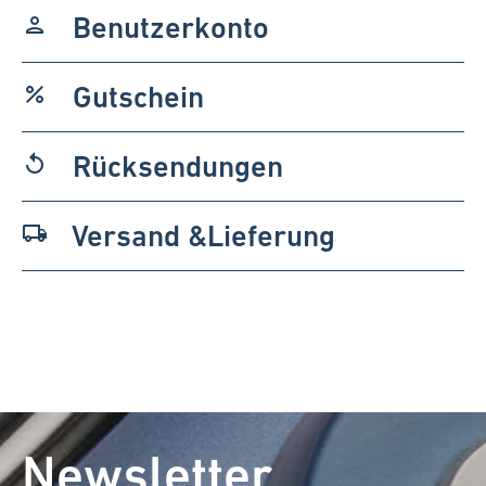
Benutzerkonto
person
Gutschein
percent
Rücksendungen
replay
Versand &Lieferung
local_shipping
Newsletter