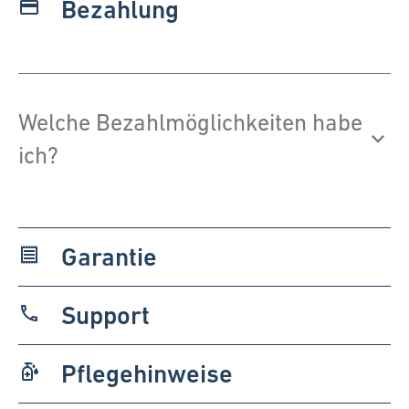
Bezahlung
payment
Welche Bezahlmöglichkeiten habe
ich?
Garantie
receipt
Support
phone
Pflegehinweise
sanitizer