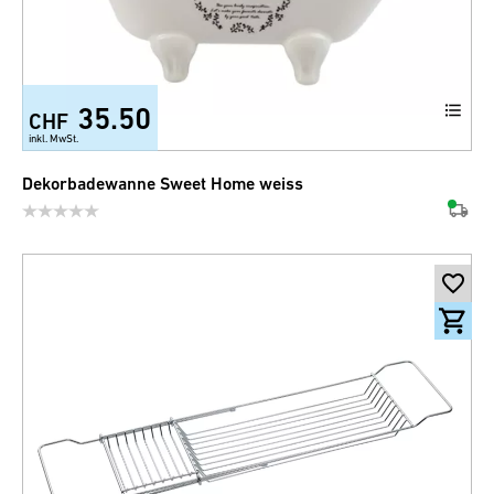
35.50
CHF
inkl. MwSt.
Dekorbadewanne Sweet Home weiss