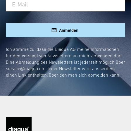
Kampf an. Dieser Meister der Sauberkeit
kommt nicht nur stylisch daher, sondern
punktet auch mit seiner praktischen
Anmelden
Anwendung:
Schnelle Reinigung nach jeder Dusche
Ich stimme zu, dass die Diaqua AG meine Informationen
Einfache Aufbewahrung dank cleverer
für den Versand von Newslettern an mich verwenden darf.
Halterung
Eine Abmeldung des Newsletters ist jederzeit möglich über
Weniger Wasserflecken oder
service@diaqua.ch
. Jeder Newsletter wird ausserdem
einen Link enthalten, über den man sich abmelden kann.
Kalkrückstände mehr
Ob nach einem entspannten Schaumbad oder
einer erfrischenden Morgendusche – ein paar
Wischbewegungen genügen und deine
Duschwand strahlt wie neu!
Montage ohne