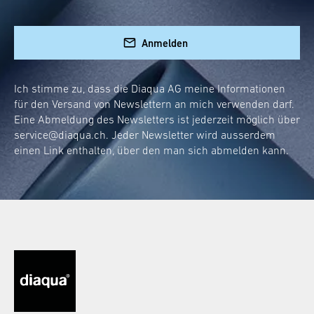
Besonderes! Und jetzt kannst du diesen
exklusiven Trend direkt nach Hause holen.
Anmelden
Aber unsere Flugzeugtrolleys sind nicht nur
schön anzusehen:
Ich stimme zu, dass die Diaqua AG meine Informationen
für den Versand von Newslettern an mich verwenden darf.
Sie bieten eine Menge Stauraum.
Eine Abmeldung des Newsletters ist jederzeit möglich über
Sind robust und langlebig.
service@diaqua.ch
. Jeder Newsletter wird ausserdem
Einfach zu reinigen und zu pflegen.
einen Link enthalten, über den man sich abmelden kann.
Flexibel einsetzbar und mobil dank
Rollen.
Ob Handtücher, Kosmetika oder andere
Badutensilien – alles findet seinen Platz. Der
Clou dabei: Die Fächer sind so vielseitig, dass
sie sich perfekt an deine Bedürfnisse anpassen
lassen.