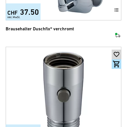
37.50
CHF
inkl. MwSt.
Brausehalter Duschfix® verchromt