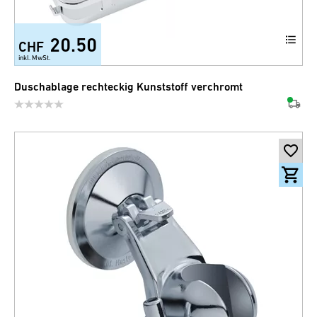
20.50
CHF
inkl. MwSt.
Duschablage rechteckig Kunststoff verchromt