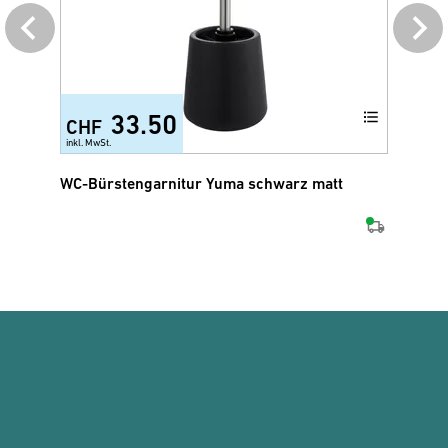
33.50
CHF
CH
inkl. MwSt.
inkl.
WC-Bürstengarnitur Yuma schwarz matt
WC-