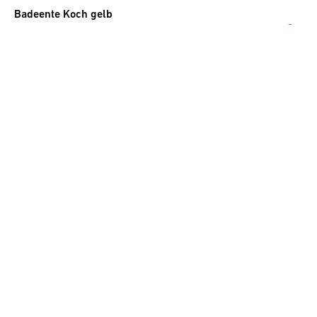
Badeente Koch gelb
13.50
CHF
inkl. MwSt.
Badeente Regenwetter gelb