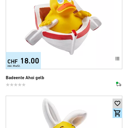
18.00
CHF
inkl. MwSt.
Badeente Ahoi gelb